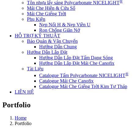
®
Tôn nhựa lấy sáng Polycarbonate NICELIGHT
Mái Che Hiên & Cửa Sổ
Mái Che Giếng Trời
Phụ Kiện
Nẹp Nối H & Nẹp Viền U
Ron Chống Giãn Nở
HỖ TRỢ KỸ THUẬT
Bảo Quản & Vận Chuyển
Hướng Dẫn Chung
Hướng Dẫn Lắp Đặt
Hướng Dẫn Lắp Đặt Tấm Dạng Sóng
Hướng Dẫn Lắp Đặt Mái Che Canofix
Tài Liệu
®
Catalogue Tấm Polycarbonate NICELIGHT
Catalogue Mái Che Canofix
Catalogue Mái Che Giếng Trời Kim Tự Tháp
LIÊN HỆ
Portfolio
Home
Portfolio