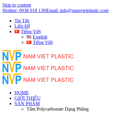
Skip to content
Hotline: 0938 018 130
|
Email: info@namvietplastic.com
Tin Tức
Liên Hệ
Tiếng Việt
English
Tiếng Việt
HOME
GIỚI THIỆU
SẢN PHẨM
Tấm Polycarbonate Dạng Phẳng