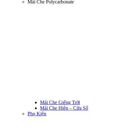
Mái Che Polycarbonate
Mái Che Giếng Trời
Mái Che Hiên – Cửa Sổ
Phụ Kiện