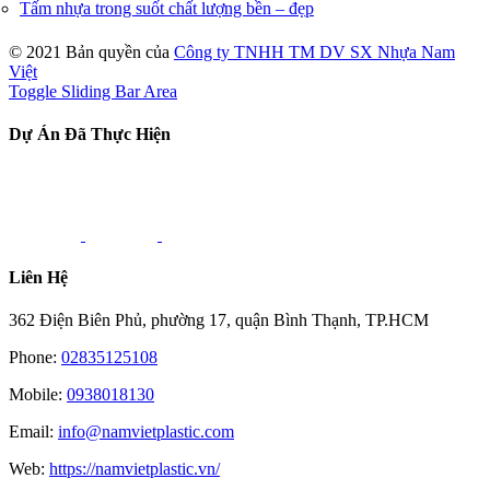
Tấm nhựa trong suốt chất lượng bền – đẹp
© 2021 Bản quyền của
Công ty TNHH TM DV SX Nhựa Nam
Việt
Toggle Sliding Bar Area
Dự Án Đã Thực Hiện
Liên Hệ
362 Điện Biên Phủ, phường 17, quận Bình Thạnh, TP.HCM
Phone:
02835125108
Mobile:
0938018130
Email:
info@namvietplastic.com
Web:
https://namvietplastic.vn/