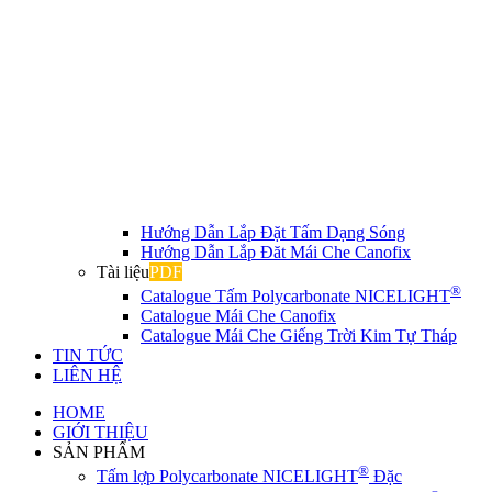
Hướng Dẫn Lắp Đặt Tấm Dạng Sóng
Hướng Dẫn Lắp Đăt Mái Che Canofix
Tài liệu
PDF
®
Catalogue Tấm Polycarbonate NICELIGHT
Catalogue Mái Che Canofix
Catalogue Mái Che Giếng Trời Kim Tự Tháp
TIN TỨC
LIÊN HỆ
HOME
GIỚI THIỆU
SẢN PHẨM
®
Tấm lợp Polycarbonate NICELIGHT
Đặc