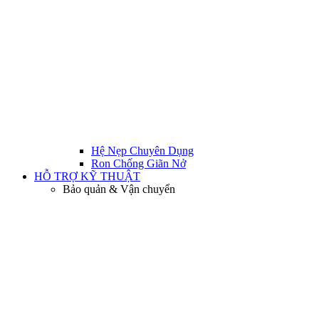
Hệ Nẹp Chuyên Dụng
Ron Chống Giãn Nở
HỖ TRỢ KỸ THUẬT
Bảo quản & Vận chuyển