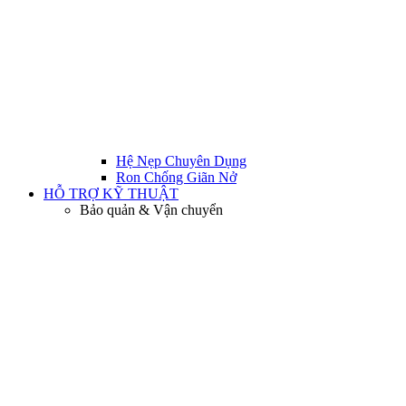
Hệ Nẹp Chuyên Dụng
Ron Chống Giãn Nở
HỖ TRỢ KỸ THUẬT
Bảo quản & Vận chuyển