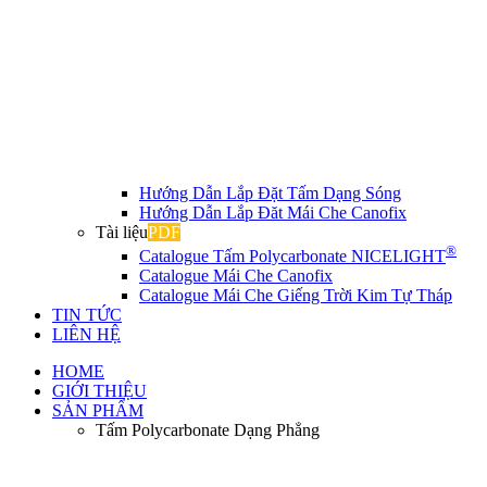
Hướng Dẫn Lắp Đặt Tấm Dạng Sóng
Hướng Dẫn Lắp Đăt Mái Che Canofix
Tài liệu
PDF
®
Catalogue Tấm Polycarbonate NICELIGHT
Catalogue Mái Che Canofix
Catalogue Mái Che Giếng Trời Kim Tự Tháp
TIN TỨC
LIÊN HỆ
HOME
GIỚI THIỆU
SẢN PHẨM
Tấm Polycarbonate Dạng Phẳng