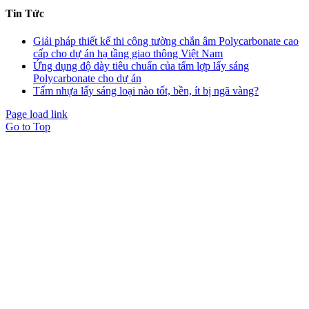
Tin Tức
Giải pháp thiết kế thi công tường chắn âm Polycarbonate cao
cấp cho dự án hạ tầng giao thông Việt Nam
Ứng dụng độ dày tiêu chuẩn của tấm lợp lấy sáng
Polycarbonate cho dự án
Tấm nhựa lấy sáng loại nào tốt, bền, ít bị ngã vàng?
Page load link
Go to Top