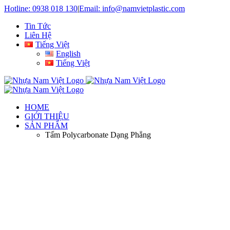
Skip
Hotline: 0938 018 130
|
Email: info@namvietplastic.com
to
Tin Tức
content
Liên Hệ
Tiếng Việt
English
Tiếng Việt
HOME
GIỚI THIỆU
SẢN PHẨM
Tấm Polycarbonate Dạng Phẳng