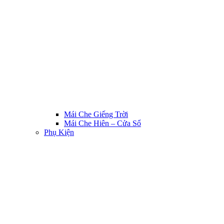
Mái Che Giếng Trời
Mái Che Hiên – Cửa Sổ
Phụ Kiện