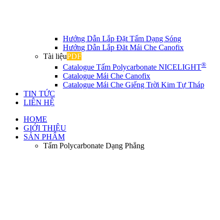
Hướng Dẫn Lắp Đặt Tấm Dạng Sóng
Hướng Dẫn Lắp Đăt Mái Che Canofix
Tài liệu
PDF
®
Catalogue Tấm Polycarbonate NICELIGHT
Catalogue Mái Che Canofix
Catalogue Mái Che Giếng Trời Kim Tự Tháp
TIN TỨC
LIÊN HỆ
HOME
GIỚI THIỆU
SẢN PHẨM
Tấm Polycarbonate Dạng Phẳng