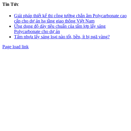
Tin Tức
Giải pháp thiết kế thi công tường chắn âm Polycarbonate cao
cấp cho dự án hạ tầng giao thông Việt Nam
Ứng dụng độ dày tiêu chuẩn của tấm lợp lấy sáng
Polycarbonate cho dự án
Tấm nhựa lấy sáng loại nào tốt, bền, ít bị ngã vàng?
Page load link
Go
to
Top