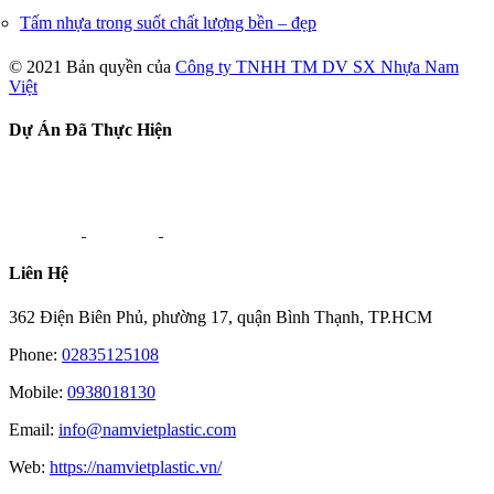
Tấm nhựa trong suốt chất lượng bền – đẹp
© 2021 Bản quyền của
Công ty TNHH TM DV SX Nhựa Nam
Việt
Toggle
Dự Án Đã Thực Hiện
Sliding
Bar
Area
Liên Hệ
362 Điện Biên Phủ, phường 17, quận Bình Thạnh, TP.HCM
Phone:
02835125108
Mobile:
0938018130
Email:
info@namvietplastic.com
Web:
https://namvietplastic.vn/