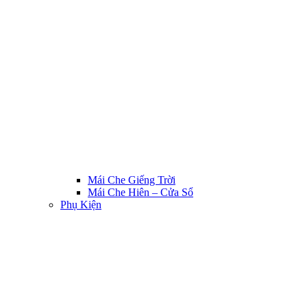
Mái Che Giếng Trời
Mái Che Hiên – Cửa Sổ
Phụ Kiện