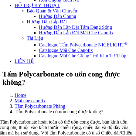
HỖ TRỢ KỸ THUẬT
Bảo Quản & Vận Chuyển
Hướng Dẫn Chung
Hướng Dẫn Lắp Đặt
Hướng Dẫn Lắp Đặt Tấm Dạng Sóng
Hướng Dẫn Lắp Đặt Mái Che Canofix
Tài Liệu
®
Catalogue Tấm Polycarbonate NICELIGHT
Catalogue Mái Che Canofix
Catalogue Mái Che Giếng Trời Kim Tự Tháp
LIÊN HỆ
Tấm Polycarbonate có uốn cong được
không?
Home
Mái che canofix
Tấm Polycarbonate Phẳng
Tấm Polycarbonate có uốn cong được không?
Tấm Polycarbonate hoàn toàn có thể uốn cong được, bán kính uốn
cong phụ thuộc vào kích thước chiều rộng, chiều dài và độ dày của
tấm mà bạn sử dụng. Với tấm Polycarbonate có tỉ số Chiều dài/Chiều