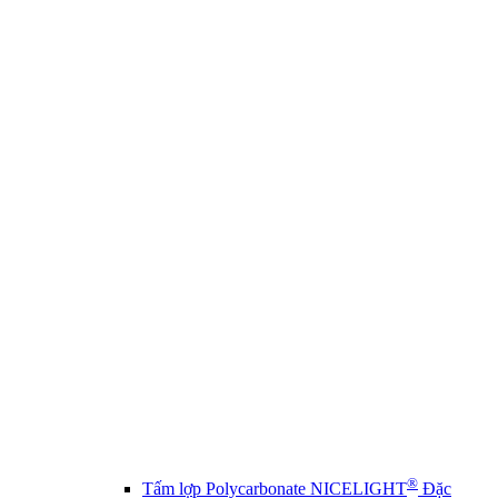
®
Tấm lợp Polycarbonate NICELIGHT
Đặc