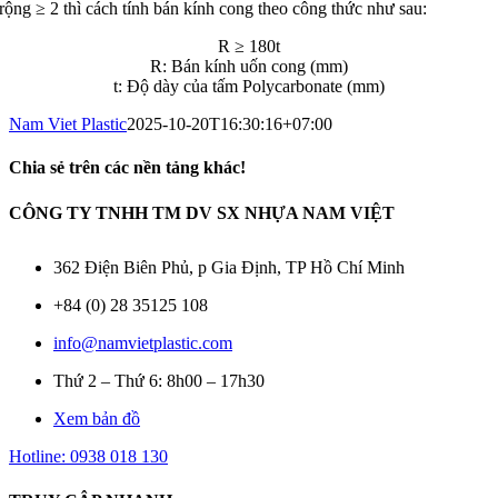
rộng ≥ 2 thì cách tính bán kính cong theo công thức như sau:
R ≥ 180t
R: Bán kính uốn cong (mm)
t: Độ dày của tấm Polycarbonate (mm)
Nam Viet Plastic
2025-10-20T16:30:16+07:00
Chia sẻ trên các nền tảng khác!
Facebook
X
LinkedIn
WhatsApp
Pinterest
Email
CÔNG TY TNHH TM DV SX NHỰA NAM VIỆT
362 Điện Biên Phủ, p Gia Định, TP Hồ Chí Minh
+84 (0) 28 35125 108
info@namvietplastic.com
Thứ 2 – Thứ 6: 8h00 – 17h30
Xem bản đồ
Hotline: 0938 018 130