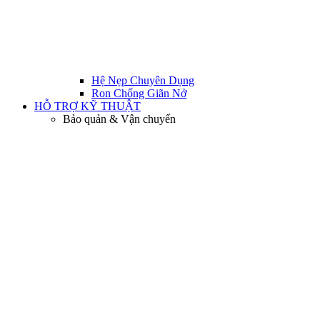
Hệ Nẹp Chuyên Dụng
Ron Chống Giãn Nở
HỖ TRỢ KỸ THUẬT
Bảo quản & Vận chuyển