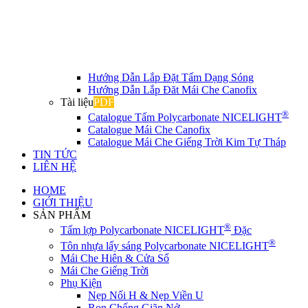
Hướng Dẫn Lắp Đặt Tấm Dạng Sóng
Hướng Dẫn Lắp Đăt Mái Che Canofix
Tài liệu
PDF
®
Catalogue Tấm Polycarbonate NICELIGHT
Catalogue Mái Che Canofix
Catalogue Mái Che Giếng Trời Kim Tự Tháp
TIN TỨC
LIÊN HỆ
HOME
GIỚI THIỆU
SẢN PHẨM
®
Tấm lợp Polycarbonate NICELIGHT
Đặc
®
Tôn nhựa lấy sáng Polycarbonate NICELIGHT
Mái Che Hiên & Cửa Sổ
Mái Che Giếng Trời
Phụ Kiện
Nẹp Nối H & Nẹp Viền U
Ron Chống Giãn Nở