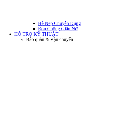
Hệ Nẹp Chuyên Dụng
Ron Chống Giãn Nở
HỖ TRỢ KỸ THUẬT
Bảo quản & Vận chuyển